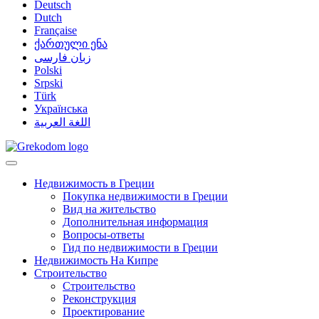
Deutsch
Dutch
Française
ქართული ენა
زبان فارسی
Polski
Srpski
Türk
Українська
اللغة العربية
Недвижимость в Греции
Покупка недвижимости в Греции
Вид на жительство
Дополнительная информация
Вопросы-ответы
Гид по недвижимости в Греции
Недвижимость На Кипре
Строительство
Строительство
Реконструкция
Проектирование