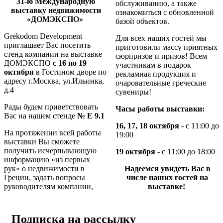
31-ю Международную
обслуживанию, а также
выставку недвижимости
ознакомиться с обновленной
«ДОМЭКСПО»
базой объектов.
Grekodom Development
Для всех наших гостей мы
приглашает Вас посетить
приготовили массу приятных
стенд компании на выставке
сюрпризов и призов! Всем
ДОМЭКСПО
с 16 по 19
участникам в подарок
октября
в Гостином дворе по
рекламная продукция и
адресу
г.Москва, ул.Ильинка,
очаровательные греческие
д.4
сувениры!
Рады будем приветствовать
Часы работы выставки:
Вас на нашем стенде
№
Е 9.1
16, 17, 18 октября
- с 11:00 до
На протяжении всей работы
19:00
выставки Вы сможете
получить исчерпывающую
19 октября
- с 11:00 до 18:00
информацию «из первых
рук» о недвижимости в
Надеемся увидеть Вас в
Греции, задать вопросы
числе наших гостей на
руководителям компании,
выставке
!
Подписка на рассылку