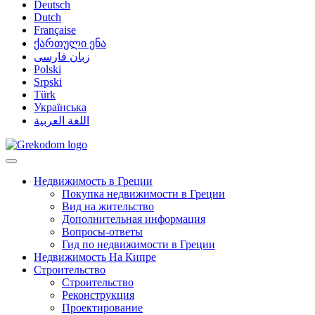
Deutsch
Dutch
Française
ქართული ენა
زبان فارسی
Polski
Srpski
Türk
Українська
اللغة العربية
Недвижимость в Греции
Покупка недвижимости в Греции
Вид на жительство
Дополнительная информация
Вопросы-ответы
Гид по недвижимости в Греции
Недвижимость На Кипре
Строительство
Строительство
Реконструкция
Проектирование