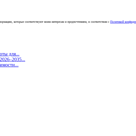
ормацию, которые соответствуют моим интересам и предпочтениям, в соответствии с
Политикой конфиде
ты для...
026–2035...
имости...