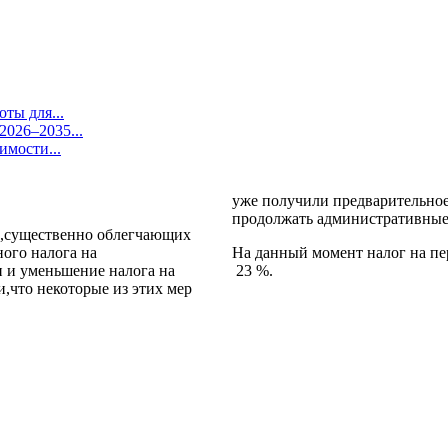
ты для...
026–2035...
имости...
уже получили предварительное
продолжать административные 
ер,существенно облегчающих
ного налога на
На данный момент налог на пе
 и уменьшение налога на
23 %.
,что некоторые из этих мер