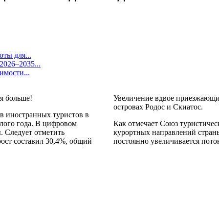
ты для...
026–2035...
имости...
Увеличение вдвое приезжающих
островах Родос и Скиатос.
ов иностранных туристов в
лого года. В цифровом
Как отмечает Союз туристичес
. Следует отметить
курортных направлений страны
ост составил 30,4%, общий
постоянно увеличивается пото