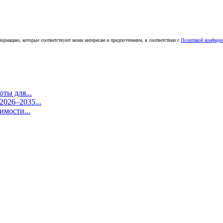
ормацию, которые соответствуют моим интересам и предпочтениям, в соответствии с
Политикой конфиде
ты для...
026–2035...
имости...