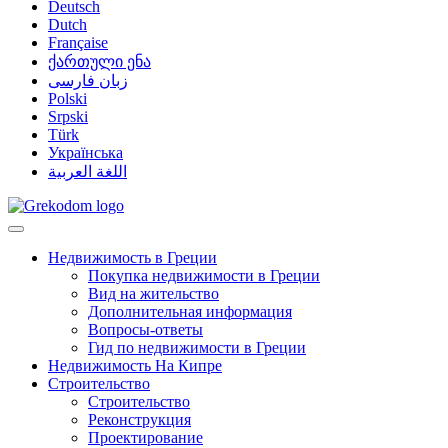
Deutsch
Dutch
Française
ქართული ენა
زبان فارسی
Polski
Srpski
Türk
Українська
اللغة العربية
Недвижимость в Греции
Покупка недвижимости в Греции
Вид на жительство
Дополнительная информация
Вопросы-ответы
Гид по недвижимости в Греции
Недвижимость На Кипре
Строительство
Строительство
Реконструкция
Проектирование