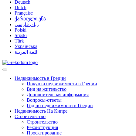
Deutsch
Dutch
Française
ქართული ენა
زبان فارسی
Polski
Srpski
Türk
Українська
اللغة العربية
Недвижимость в Греции
Покупка недвижимости в Греции
Вид на жительство
Дополнительная информация
Вопросы-ответы
Гид по недвижимости в Греции
Недвижимость На Кипре
Строительство
Строительство
Реконструкция
Проектирование