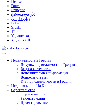
Deutsch
Dutch
Française
ქართული ენა
زبان فارسی
Polski
Srpski
Türk
Українська
اللغة العربية
Недвижимость в Греции
Покупка недвижимости в Греции
Вид на жительство
Дополнительная информация
Вопросы-ответы
Гид по недвижимости в Греции
Недвижимость На Кипре
Строительство
Строительство
Реконструкция
Проектирование