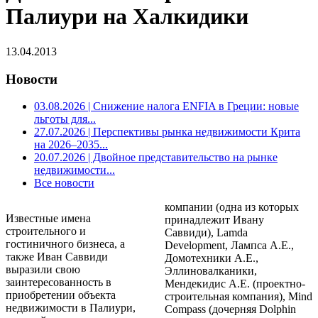
Палиури на Халкидики
13.04.2013
Новости
03.08.2026
| Снижение налога ENFIA в Греции: новые
льготы для...
27.07.2026
| Перспективы рынка недвижимости Крита
на 2026–2035...
20.07.2026
| Двойное представительство на рынке
недвижимости...
Все новости
компании (одна из которых
Известные имена
принадлежит Ивану
строительного и
Саввиди), Lamda
гостиничного бизнеса, а
Development, Лампса А.Е.,
также Иван Саввиди
Домотехники А.Е.,
выразили свою
Эллиновалканики,
заинтересованность в
Мендекидис А.Е. (проектно-
приобретении объекта
строительная компания), Mind
недвижимости в Палиури,
Compass (дочерняя Dolphin