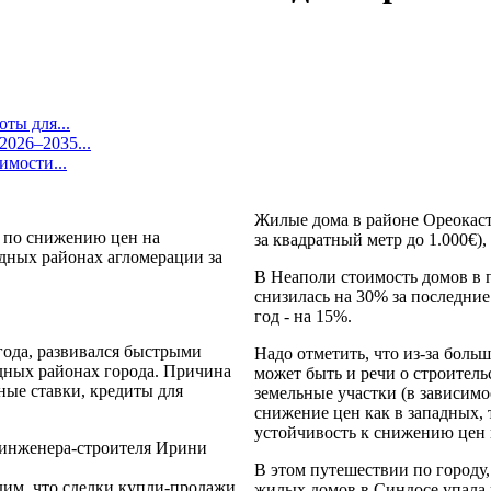
ты для...
026–2035...
имости...
Жилые дома в районе Ореокастр
о по снижению цен на
за квадратный метр до 1.000€),
адных районах агломерации за
В Неаполи стоимость домов в 
снизилась на 30% за последние 
год - на 15%.
года, развивался быстрыми
Надо отметить, что из-за боль
дных районах города. Причина
может быть и речи о строитель
ные ставки, кредиты для
земельные участки (в зависимо
снижение цен как в западных,
устойчивость к снижению цен 
 инженера-строителя Ирини
В этом путешествии по городу,
дим, что сделки купли-продажи
жилых домов в Синдосе упала 