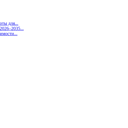
ты для...
026–2035...
имости...