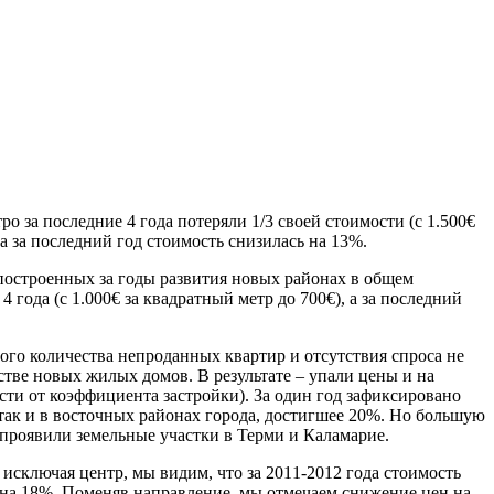
о за последние 4 года потеряли 1/3 своей стоимости (с 1.500€
 а за последний год стоимость снизилась на 13%.
построенных за годы развития новых районах в общем
4 года (с 1.000€ за квадратный метр до 700€), а за последний
шого количества непроданных квартир и отсутствия спроса не
стве новых жилых домов. В результате – упали цены и на
сти от коэффициента застройки). За один год зафиксировано
 так и в восточных районах города, достигшее 20%. Но большую
проявили земельные участки в Терми и Каламарие.
 исключая центр, мы видим, что за 2011-2012 года стоимость
на 18%. Поменяв направление, мы отмечаем снижение цен на