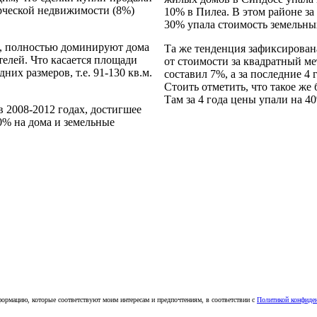
рческой недвижимости (8%)
10% в Пилеа. В этом районе за
30% упала стоимость земельны
я, полностью доминируют дома
Та же тенденция зафиксирован
ателей. Что касается площади
от стоимости за квадратный ме
их размеров, т.е. 91-130 кв.м.
составил 7%, а за последние 4 
Стоить отметить, что такое же
Там за 4 года цены упали на 40
 2008-2012 годах, достигшее
20% на дома и земельные
ормацию, которые соответствуют моим интересам и предпочтениям, в соответствии с
Политикой конфиде