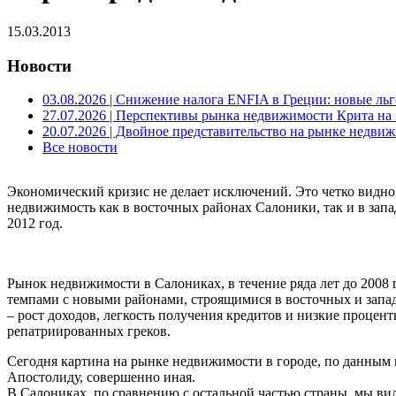
15.03.2013
Новости
03.08.2026
| Снижение налога ENFIA в Греции: новые льго
27.07.2026
| Перспективы рынка недвижимости Крита на 2
20.07.2026
| Двойное представительство на рынке недвиж
Все новости
Экономический кризис не делает исключений. Это четко видн
недвижимость как в восточных районах Салоники, так и в зап
2012 год.
Рынок недвижимости в Салониках, в течение ряда лет до 2008 
темпами с новыми районами, строящимися в восточных и запа
– рост доходов, легкость получения кредитов и низкие процент
репатриированных греков.
Сегодня картина на рынке недвижимости в городе, по данным
Апостолиду, совершенно иная.
В Салониках, по сравнению с остальной частью страны, мы ви