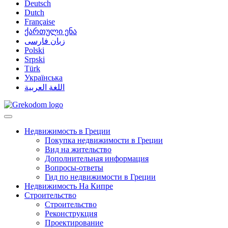
Deutsch
Dutch
Française
ქართული ენა
زبان فارسی
Polski
Srpski
Türk
Українська
اللغة العربية
Недвижимость в Греции
Покупка недвижимости в Греции
Вид на жительство
Дополнительная информация
Вопросы-ответы
Гид по недвижимости в Греции
Недвижимость На Кипре
Строительство
Строительство
Реконструкция
Проектирование