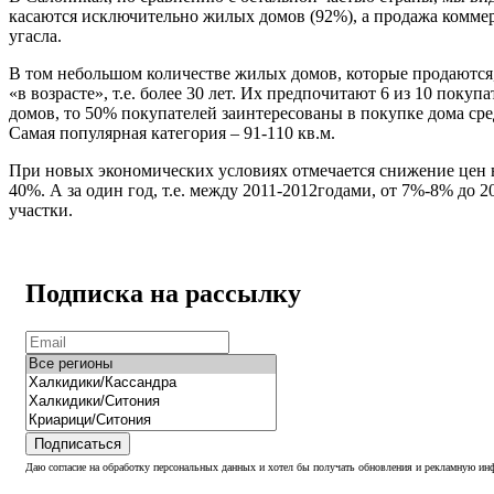
касаются исключительно жилых домов (92%), а продажа комме
угасла.
В том небольшом количестве жилых домов, которые продаютс
«в возрасте», т.е. более 30 лет. Их предпочитают 6 из 10 покуп
домов, то 50% покупателей заинтересованы в покупке дома средн
Самая популярная категория – 91-110 кв.м.
При новых экономических условиях отмечается снижение цен в
40%. А за один год, т.е. между 2011-2012годами, от 7%-8% до 
участки.
Подписка на рассылку
Подписаться
Даю согласие на обработку персональных данных и хотел бы получать обновления и рекламную инф