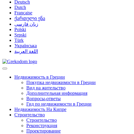
Deutsch
Dutch
Française
ქართული ენა
زبان فارسی
Polski
Srpski
Türk
Українська
اللغة العربية
Недвижимость в Греции
Покупка недвижимости в Греции
Вид на жительство
Дополнительная информация
Вопросы-ответы
Гид по недвижимости в Греции
Недвижимость На Кипре
Строительство
Строительство
Реконструкция
Проектирование