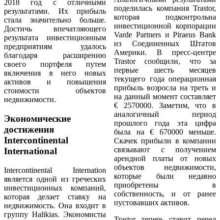
2018 год с отличными
поделилась компания Trastor,
результатами. Их прибыль
которая подконтрольна
стала значительно больше.
инвестиционной корпорации
Достичь впечатляющего
Varde Partners и Piraeus Bank
результата инвестиционным
из Соединенных Штатов
предприятиям удалось
Америки. В пресс-центре
благодаря расширению
Trastor сообщили, что за
своего портфеля путем
первые шесть месяцев
включения в него новых
текущего года операционная
активов и повышения
прибыль возросла на треть и
стоимости объектов
на данный момент составляет
недвижимости.
€ 2570000. Заметим, что в
аналогичный период
Экономические
прошлого года эта цифра
достижения
была на € 670000 меньше.
Intercontinental
Скачек прибыли в компании
связывают с получением
International
арендной платы от новых
объектов недвижимости,
Intercontinental Internation
которые были недавно
является одной из греческих
приобретены в
инвестиционных компаний,
собственность, и от ранее
которая делает ставку на
пустовавших активов.
недвижимость. Она входит в
группу Halikias. Экономисты
Trastor теперь ставит перед