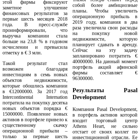
этой фирмы фиксируют
собой более амбициозные
заметное улучшение
планы. Чтобы увеличить
финансовых результатов за
операционную прибыль в
первые шесть месяцев 2018
2019 году, компания в два
года. В пресс-службе
раза увеличила свои расходы
проинформировали, что
на покупку новой
выручка компании стала
недвижимости, которую
больше на 23,8 % в годовом
планирует сдавать в аренду.
исчислении и превысила
Сейчас на эту задачу
отметку в € 3 млн.
запланировано потратить €
40000000. На данный момент
Такой результат стал
портфель акций афинской
возможен благодаря
фирмы составляет €
инвестициям в семь новых
96300000.
объектов недвижимости,
которые обошлись компании
Результаты Pasal
в €12000000. За 2017 год
Development
Intercontinental Internation
потратила на покупку десятка
новых объектов порядка €
Компания Pasal Development,
15000000. Появление новых
в портфель активов которой
активов в портфеле привело к
входит торговый центр
существенному скачку
Athens Heart, не сильно
операционной прибыли –
отстает от своих коллег по
только за первые шесть
инвестиционной отрасли. Ее