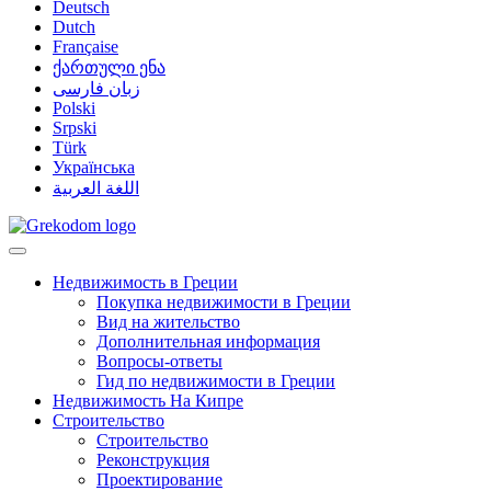
Deutsch
Dutch
Française
ქართული ენა
زبان فارسی
Polski
Srpski
Türk
Українська
اللغة العربية
Недвижимость в Греции
Покупка недвижимости в Греции
Вид на жительство
Дополнительная информация
Вопросы-ответы
Гид по недвижимости в Греции
Недвижимость На Кипре
Строительство
Строительство
Реконструкция
Проектирование