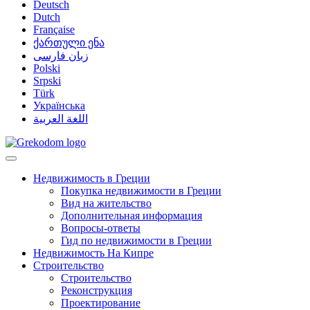
Deutsch
Dutch
Française
ქართული ენა
زبان فارسی
Polski
Srpski
Türk
Українська
اللغة العربية
Недвижимость в Греции
Покупка недвижимости в Греции
Вид на жительство
Дополнительная информация
Вопросы-ответы
Гид по недвижимости в Греции
Недвижимость На Кипре
Строительство
Строительство
Реконструкция
Проектирование