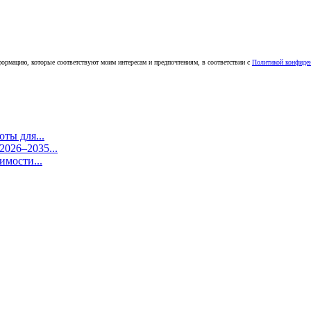
ормацию, которые соответствуют моим интересам и предпочтениям, в соответствии с
Политикой конфиде
ты для...
026–2035...
имости...