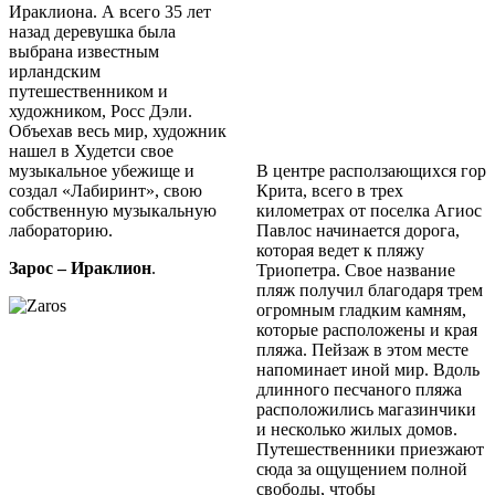
Ираклиона. А всего 35 лет
назад деревушка была
выбрана известным
ирландским
путешественником и
художником, Росс Дэли.
Объехав весь мир, художник
нашел в Худетси свое
музыкальное убежище и
В центре расползающихся гор
создал «Лабиринт», свою
Крита, всего в трех
собственную музыкальную
километрах от поселка Агиос
лабораторию.
Павлос начинается дорога,
которая ведет к пляжу
Зарос – Ираклион
.
Триопетра. Свое название
пляж получил благодаря трем
огромным гладким камням,
которые расположены и края
пляжа. Пейзаж в этом месте
напоминает иной мир. Вдоль
длинного песчаного пляжа
расположились магазинчики
и несколько жилых домов.
Путешественники приезжают
сюда за ощущением полной
свободы, чтобы