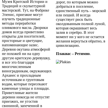
Музея Критской Истории и
дорог, по которым можно
Традиций и скульптурной
добраться в поселение,
мастерской. Тут, на Фабрике
единственный путь – морской
Эленис, приезжие могут
или пеший. И всегда
изучить традиционные
существует риск быть
методы переработки
околдованным полной луной,
оливкового масла. Дворики
которая окрашивает весь
домов всегда приветливо
залив в серебро. В этот
открыты для посетителей,
момент ни у кого не остается
просторные и цветущие,
желания вернуться обратно, в
напоминающие оазис.
цивилизацию.
Деревня окутана атмосферой
не похожей ни на одну
Плакиас – Ретимно
.
другую критскую деревушку,
и все это благодаря
многочисленным
виноградникам, окружающих
Арханес и прохладным
источникам и грунтовым
водам, которые пересекают
каменные улицы и площади.
Приветливые жители
деревни никогда не отпустят
приезжих, не угостив
свининой, запеченной в