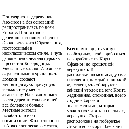
Популярность деревушки
Арханес не без оснований
распространилась по всей
Европе. При въезде в
деревню расположен Центр
Экологического Образования,
построенный в
Всего пятнадцать минут
неоклассическом стиле, а чуть
необходимо, чтобы добраться
дальше белоснежная церковь
на кораблике из Хоры
Пресвятой Богородицы.
Сфакион до крошечной
Ухоженные улочки Арханес с
деревушки. В
окрашенными в яркие цвета
расположившемся между скал
домами, создают
поселении, каждый приезжий
неповторимую, присущую
чувствует, что обнаружил
только этому месту
райский уголок на юге Крита.
атмосферу. На каждом шагу
Уединенная, спокойная, всего
гости деревни узнают о ней
с одним баром и
все больше и больше.
апартаментами, которые
Местные жители
можно посчитать на пальцах,
позаботились об
деревушка Лутро
организации: Фольклорного
расположена на побережье
и Археологического музеев,
Ливийского моря. Здесь нет