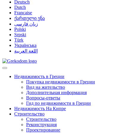
Deutsch
Dutch
Française
ქართული ენა
زبان فارسی
Polski
Srpski
Türk
Українська
اللغة العربية
Недвижимость в Греции
Покупка недвижимости в Греции
Вид на жительство
Дополнительная информация
Вопросы-ответы
Гид по недвижимости в Греции
Недвижимость На Кипре
Строительство
Строительство
Реконструкция
Проектирование