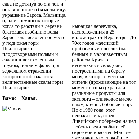
едва не дотянув до ста лет, и
оставил после себя мельницу-
украшение Зароса. Мельница,
одна из немногих которые
когда то работали в деревне
Рыбацкая деревушка,
благодаря изобилию воды.
расположенная в 25
Зарос - благословенное место
километрах от Иерапетры. До
у подножья горы
70-х годов маленький
Псилотирис, с
прибрежный поселок был
плодотворными полями и
бедным и малоизвестным
садами и великолепным
районом Крита, с
прудом, полным форели, в
несколькими складами,
зеркальном отражении
построенными на берегу
которого отображаются
моря, в которых местные
величественные скалы горы
жители (проживающие на тот
Псилотирис.
момент в горах) хранили
различные продукты для
Вамос – Ханья
.
экспорта – оливковое масло,
изюм, крупы, бобовые и пр.
Но с 1980 года, этот
необжитый кусочек
Ливийского побережья нашел
любовь среди любителей
скромной красоты. Многие
уже знают, что спокойные