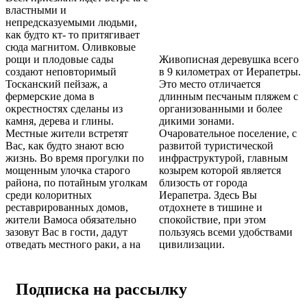
властными и
непредсказуемыми людьми,
как будто кт- то притягивает
сюда магнитом. Оливковые
рощи и плодовые сады
Живописная деревушка всего
создают неповторимый
в 9 километрах от Иерапетры.
Тосканский пейзаж, а
Это место отличается
фермерские дома в
длинным песчаным пляжем с
окрестностях сделаны из
организованными и более
камня, дерева и глины.
дикими зонами.
Местные жители встретят
Очаровательное поселение, с
Вас, как будто знают всю
развитой туристической
жизнь. Во время прогулки по
инфраструктурой, главным
мощенным улочка старого
козырем которой является
района, по потайным уголкам
близость от города
среди колоритных
Иерапетра. Здесь Вы
реставрированных домов,
отдохнете в тишине и
жители Вамоса обязательно
спокойствие, при этом
зазовут Вас в гости, дадут
пользуясь всеми удобствами
отведать местного раки, а на
цивилизации.
Подписка на рассылку