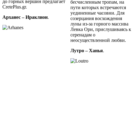
до горных вершин предлагает
бесчисленным тропам, на
CretePlus.gr.
пути которых встречаются
уединенные часовни. Для
Арханес – Ираклион
.
созерцания восхождения
луны из-за горного массива
Левка Ори, прислушиваясь к
серенадам о
неосуществленной любви.
Лутро – Ханья
.