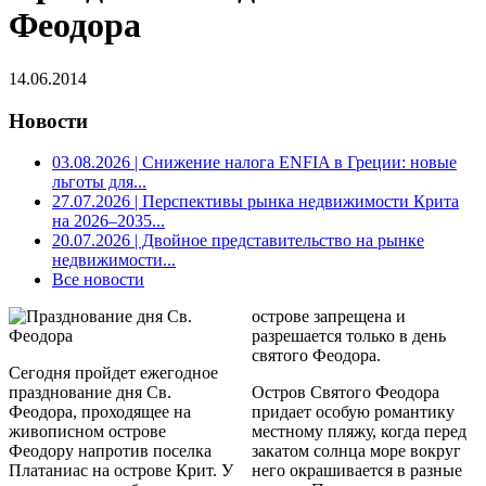
Феодора
14.06.2014
Новости
03.08.2026
| Снижение налога ENFIA в Греции: новые
льготы для...
27.07.2026
| Перспективы рынка недвижимости Крита
на 2026–2035...
20.07.2026
| Двойное представительство на рынке
недвижимости...
Все новости
острове запрещена и
разрешается только в день
святого Феодора.
Сегодня пройдет ежегодное
празднование дня Св.
Остров Святого Феодора
Феодора, проходящее на
придает особую романтику
живописном острове
местному пляжу, когда перед
Феодору напротив поселка
закатом солнца море вокруг
Платаниас на острове Крит. У
него окрашивается в разные