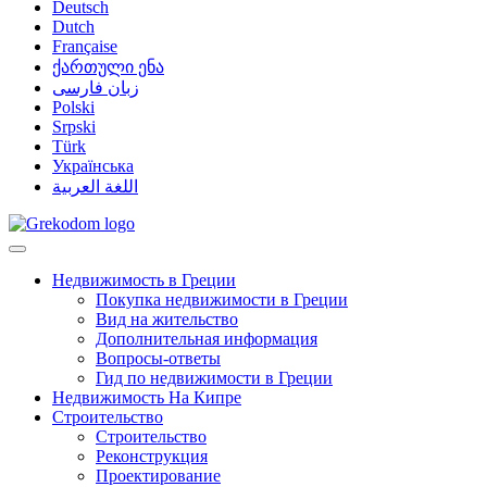
Deutsch
Dutch
Française
ქართული ენა
زبان فارسی
Polski
Srpski
Türk
Українська
اللغة العربية
Недвижимость в Греции
Покупка недвижимости в Греции
Вид на жительство
Дополнительная информация
Вопросы-ответы
Гид по недвижимости в Греции
Недвижимость На Кипре
Строительство
Строительство
Реконструкция
Проектирование