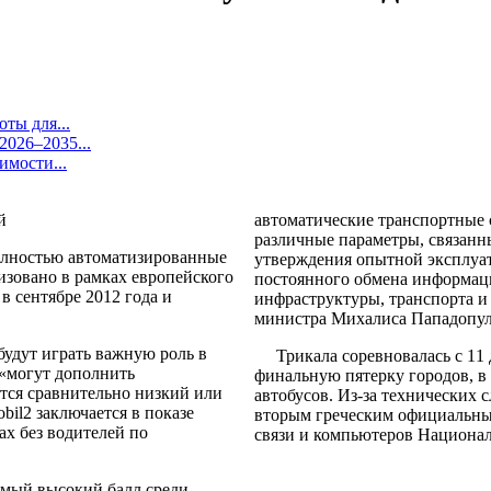
ты для...
026–2035...
имости...
автоматические транспортные с
различные параметры, связанны
олностью автоматизированные
утверждения опытной эксплуат
лизовано в рамках европейского
постоянного обмена информац
в сентябре 2012 года и
инфраструктуры, транспорта и 
министра Михалиса Пападопул
удут играть важную роль в
Трикала соревновалась с 11 
 «могут дополнить
финальную пятерку городов, в
ется сравнительно низкий или
автобусов. Из-за технических с
bil2 заключается в показе
вторым греческим официальны
ах без водителей по
связи и компьютеров Национал
амый высокий балл среди