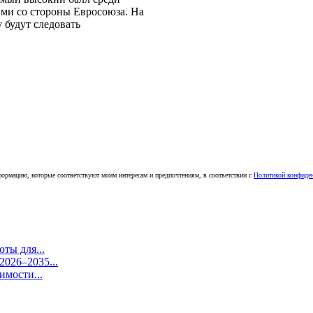
ми со стороны Евросоюза. На
 будут следовать
ормацию, которые соответствуют моим интересам и предпочтениям, в соответствии с
Политикой конфиде
ты для...
026–2035...
имости...