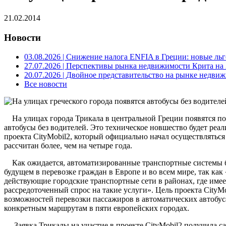
21.02.2014
Новости
03.08.2026
| Снижение налога ENFIA в Греции: новые льго
27.07.2026
| Перспективы рынка недвижимости Крита на 2
20.07.2026
| Двойное представительство на рынке недвиж
Все новости
На улицах города Трикала в центральной Греции появятся п
автобусы без водителей. Это техническое новшество будет реа
проекта CityMobil2, который официально начал осуществляться 
рассчитан более, чем на четыре года.
Как ожидается, автоматизированные транспортные системы б
будущем в перевозке граждан в Европе и во всем мире, так как
действующие городские транспортные сети в районах, где име
рассредоточенный спрос на такие услуги». Цель проекта CityMo
возможностей перевозки пассажиров в автоматических автобус
конкретным маршрутам в пяти европейских городах.
Заявка Трикалы на участие в проекте CityMobil2 получила с