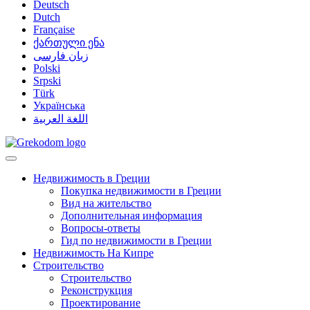
Deutsch
Dutch
Française
ქართული ენა
زبان فارسی
Polski
Srpski
Türk
Українська
اللغة العربية
Недвижимость в Греции
Покупка недвижимости в Греции
Вид на жительство
Дополнительная информация
Вопросы-ответы
Гид по недвижимости в Греции
Недвижимость На Кипре
Строительство
Строительство
Реконструкция
Проектирование