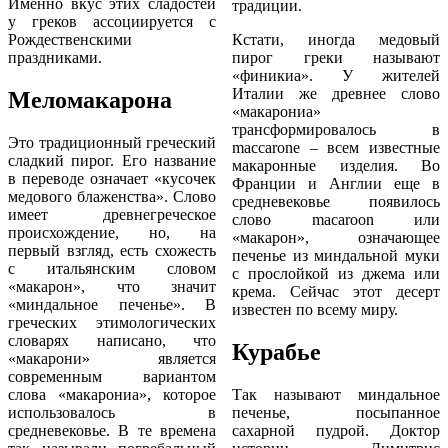
Именно вкус этих сладостей
традиции.
у греков ассоциируется с
Рождественскими
Кстати, иногда медовый
праздниками.
пирог греки называют
«финикиа». У жителей
Италии же древнее слово
Меломакарона
«макарониа»
трансформировалось в
Это традиционный греческий
maccarone – всем известные
сладкий пирог. Его название
макаронные изделия. Во
в переводе означает «кусочек
Франции и Англии еще в
медового блаженства». Слово
средневековье появилось
имеет древнегреческое
слово macaroon или
происхождение, но, на
«макарон», означающее
первый взгляд, есть схожесть
печенье из миндальной муки
с итальянским словом
с прослойкой из джема или
«макарон», что значит
крема. Сейчас этот десерт
«миндальное печенье». В
известен по всему миру.
греческих этимологических
словарях написано, что
Курабье
«макарони» является
современным вариантом
слова «макарониа», которое
Так называют миндальное
использовалось в
печенье, посыпанное
средневековье. В те времена
сахарной пудрой. Доктор