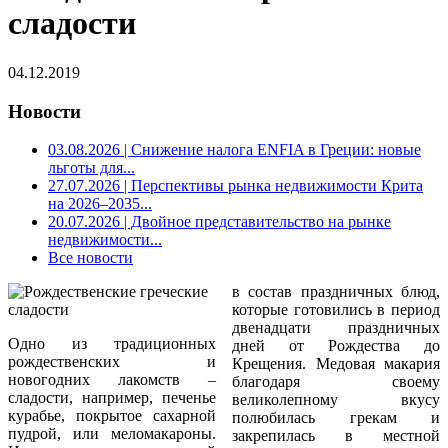
сладости
04.12.2019
Новости
03.08.2026
| Снижение налога ENFIA в Греции: новые
льготы для...
27.07.2026
| Перспективы рынка недвижимости Крита
на 2026–2035...
20.07.2026
| Двойное представительство на рынке
недвижимости...
Все новости
в состав праздничных блюд,
которые готовились в период
двенадцати праздничных
Одно из традиционных
дней от Рождества до
рождественских и
Крещения. Медовая макария
новогодних лакомств –
благодаря своему
сладости, например, печенье
великолепному вкусу
курабье, покрытое сахарной
полюбилась грекам и
пудрой, или меломакароны.
закрепилась в местной