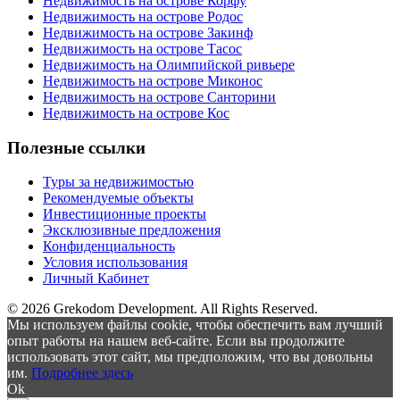
Недвижимость на острове Корфу
Недвижимость на острове Родос
Недвижимость на острове Закинф
Недвижимость на острове Тасос
Недвижимость на Олимпийской ривьере
Недвижимость на острове Миконос
Недвижимость на острове Санторини
Недвижимость на острове Кос
Полезные ссылки
Туры за недвижимостью
Рекомендуемые объекты
Инвестиционные проекты
Эксклюзивные предложения
Конфиденциальность
Условия использования
Личный Кабинет
© 2026 Grekodom Development. All Rights Reserved.
Мы используем файлы cookie, чтобы обеспечить вам лучший
опыт работы на нашем веб-сайте. Если вы продолжите
использовать этот сайт, мы предположим, что вы довольны
им.
Подробнее здесь
Ok