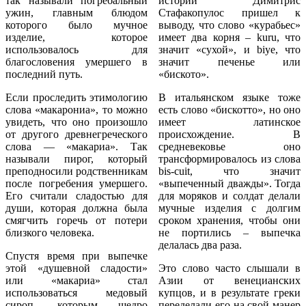
так называли погребальный
истории Димитрис
ужин, главным блюдом
Стафакопулос пришел к
которого было мучное
выводу, что слово «курабьес»
изделие, которое
имеет два корня – kuru, что
использовалось для
значит «сухой», и biye, что
благословения умершего в
значит печенье или
последний путь.
«биското».
Если проследить этимологию
В итальянском языке тоже
слова «макарониа», то можно
есть слово «бискотто», но оно
увидеть, что оно произошло
имеет латинское
от другого древнегреческого
происхождение. В
слова — «макариа». Так
средневековье оно
называли пирог, который
трансформировалось из слова
преподносили родственникам
bis-cuit, что значит
после погребения умершего.
«выпеченный дважды». Тогда
Его считали сладостью для
для моряков и солдат делали
души, которая должна была
мучные изделия с долгим
смягчить горечь от потери
сроком хранения, чтобы они
близкого человека.
не портились – выпечка
делалась два раза.
Спустя время при выпечке
этой «душевной сладости»
Это слово часто слышали в
или «макариа» стал
Азии от венецианских
использоваться медовый
купцов, и в результате греки
сироп, которым щедро
переделали его на свой манер