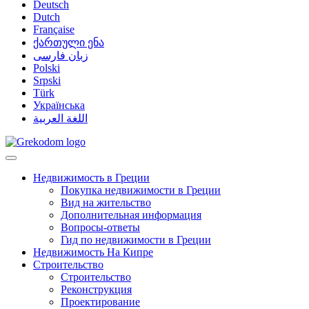
Deutsch
Dutch
Française
ქართული ენა
زبان فارسی
Polski
Srpski
Türk
Українська
اللغة العربية
Недвижимость в Греции
Покупка недвижимости в Греции
Вид на жительство
Дополнительная информация
Вопросы-ответы
Гид по недвижимости в Греции
Недвижимость На Кипре
Строительство
Строительство
Реконструкция
Проектирование