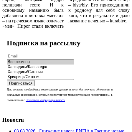
поливали тесто. И к
– biya/biy. Его присоединили
основному названию была
к родному для себя слову
добавлена приставка «меели»
kuru, что в результате и дало
– на греческом языке означает
название печенью – kurabiye.
«мед». Пирог стали включать
Подписка на рассылку
Подписаться
Даю согласие на обработку персональных данных и хотел бы получать обновления и
рекламную информацию, которые соответствуют моим интересам и предпочтениям, в
соответствии с
Политикой конфиденциальности
Новости
03.08.2026
| Снижение налога ENFIA в Греции: новые