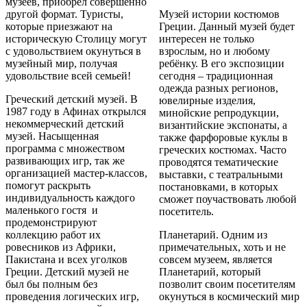
музеев, приобрел совершенно
другой формат. Туристы,
Музей истории костюмов
которые приезжают на
Греции. Данный музей будет
историческую Столицу могут
интересен не только
с удовольствием окунуться в
взрослым, но и любому
музейный мир, получая
ребёнку. В его экспозиции
удовольствие всей семьей!
сегодня – традиционная
одежда разных регионов,
Греческий детский музей. В
ювелирные изделия,
1987 году в Афинах открылся
минойские репродукции,
некоммерческий детский
византийские экспонаты, а
музей. Насыщенная
также фарфоровые куклы в
программа с множеством
греческих костюмах. Часто
развивающих игр, так же
проводятся тематические
организацией мастер-классов,
выставки, с театральными
помогут раскрыть
постановками, в которых
индивидуальность каждого
сможет поучаствовать любой
маленького гостя и
посетитель.
продемонстрируют
коллекцию работ их
Планетарий. Одним из
ровесников из Африки,
примечательных, хоть и не
Пакистана и всех уголков
совсем музеем, является
Греции. Детский музей не
Планетарий, который
был бы полным без
позволит своим посетителям
проведения логических игр,
окунуться в космический мир