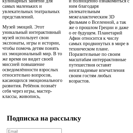
кулинарных занятий для
и полноценно ознакомиться с
самых маленьких и
ним благодаря
увлекательных театральных
увлекательным
представлений.
межгалактическим 3D
фильмам о Вселенной, а так
Музей эмоций. Этот
же о прошлом Греции и даже
уникальный интерактивный
о ее будущем. Планетарий
музей использует свои
Афин относится к числу
экспонаты, игры и истории,
самых продвинутых в мире в
чтобы помочь детям понять
техническом плане.
их эмоциональный мир. В то
Поразительные по своим
же время он видит своей
масштабам интеррактивные
миссией повышение
путешествия оставят
осведомлённости взрослых
неизгладимые впечатления
относительно вопросов,
своим гостям любых
касающихся эмоционального
возрастов.
развития. Ребёнок познаёт
себя через игры, мастер-
классы, живопись,
Подписка на рассылку