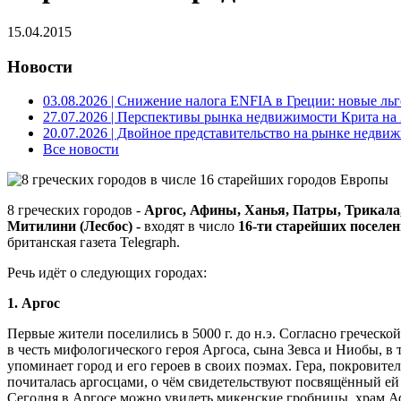
15.04.2015
Новости
03.08.2026
| Снижение налога ENFIA в Греции: новые льго
27.07.2026
| Перспективы рынка недвижимости Крита на 2
20.07.2026
| Двойное представительство на рынке недвиж
Все новости
8 греческих городов -
Аргос,
Афины,
Ханья,
Патры, Трикала
Митилини (Лесбос)
-
входят в число
16-ти старейших поселен
британская газета Telegraph.
Речь идёт о следующих городах:
1. Аргос
Первые жители поселились в 5000 г. до н.э. Согласно греческо
в честь мифологического героя Аргоса, сына Зевса и Ниобы, в 
упоминает город и его героев в своих поэмах. Гера, покровите
почиталась аргосцами, о чём свидетельствуют посвящённый ей 
Сегодня в Аргосе можно увидеть микенские гробницы, храм А