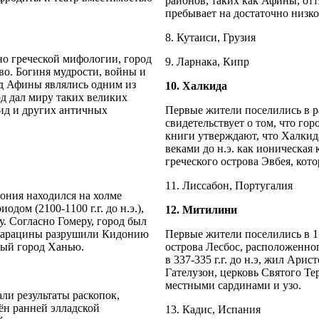
районов, таких как Афины, отт
пребывает на достаточно низко
8. Кутаиси, Грузия
сно греческой мифологии, город
9. Ларнака, Кипр
во. Богиня мудрости, войны и
од Афины являлись одним из
10. Халкида
од дал миру таких великих
пид и других античных
Первые жители поселились в ра
свидетельствует о том, что гор
книги утверждают, что Халкида
веками до н.э. как ионическая
греческого острова Эвбея, кот
11. Лиссабон, Португалия
дония находился на холме
ом (2100-1100 г.г. до н.э.),
12. Митилини
у. Согласно Гомеру, город был
о сарацины разрушили Кидонию
Первые жители поселились в 11
нный город Ханью.
острова Лесбос, расположенного
в 337-335 г.г. до н.э, жил Ари
Гателузон, церковь Святого Те
местными сардинами и узо.
али результаты раскопок,
мён ранней элладской
13. Кадис, Испания