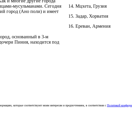
Как и многие другие города
анцами-мусульманами. Cегодня
14. Мцхета, Грузия
ний город (Ано поли) и имеет
15. Задар, Хорватия
16. Ереван, Армения
город, основанный в 3-м
дочери Пиния, находится под
ормацию, которые соответствуют моим интересам и предпочтениям, в соответствии с
Политикой конфиде