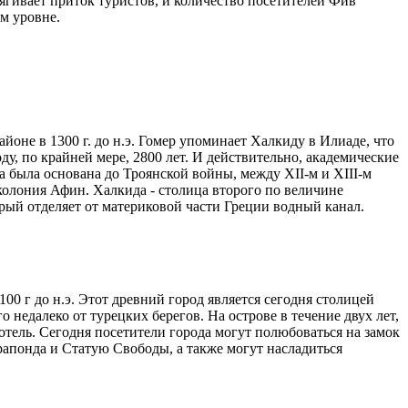
ягивает приток туристов, и количество посетителей Фив
м уровне.
йоне в 1300 г. до н.э. Гомер упоминает Халкиду в Илиаде, что
оду, по крайней мере, 2800 лет. И действительно, академические
 была основана до Троянской войны, между XII-м и XIII-м
 колония Афин. Халкида - столица второго по величине
орый отделяет от материковой части Греции водный канал.
00 г до н.э. Этот древний город является сегодня столицей
 недалеко от турецких берегов. На острове в течение двух лет,
стотель. Сегодня посетители города могут полюбоваться на замок
рапонда и Статую Свободы, а также могут насладиться