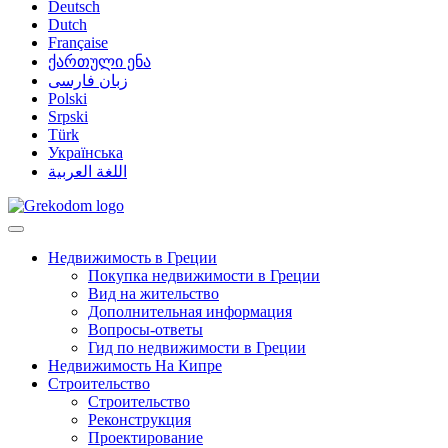
Deutsch
Dutch
Française
ქართული ენა
زبان فارسی
Polski
Srpski
Türk
Українська
اللغة العربية
Недвижимость в Греции
Покупка недвижимости в Греции
Вид на жительство
Дополнительная информация
Вопросы-ответы
Гид по недвижимости в Греции
Недвижимость На Кипре
Строительство
Строительство
Реконструкция
Проектирование