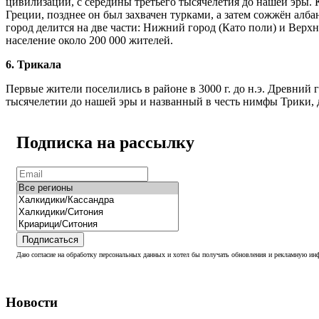
цивилизации, с середины третьего тысячелетия до нашей эры. 
Греции, позднее он был захвачен турками, а затем сожжён алб
город делится на две части: Нижний город (Като поли) и Верх
население около 200 000 жителей.
6. Трикала
Первые жители поселились в районе в 3000 г. до н.э. Древний 
тысячелетии до нашей эры и названный в честь нимфы Трики, 
Подписка на рассылку
Подписаться
Даю согласие на обработку персональных данных и хотел бы получать обновления и рекламную инф
Новости