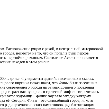
м. Расположение рядом с рекой, в центральной материковой
 города, несмотря на то, что он попал в руки персов
а затем перешёл к римлянам. Святилище Асклепион является
еских находок в этом районе.
00 г. до н.э. Фундаменты зданий, высеченных в скалах,
ырцового кирпича показывают, что Фивы были заселены в
ение современного города на руинах древнего поселения
Город играет важную роль в греческой мифологии, считаясь
е крылатое чудовище Сфинкс задавало загадку каждому
дал её. Сегодня, Фивы – это оживлённый город, и, хотя
го ради археологических памятников, ряд близлежащих