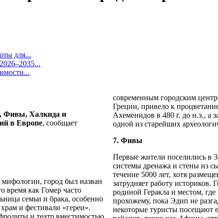
ты для...
026–2035...
имости...
современным городским центро
Греции, привело к процветанию
, Фивы, Халкида и
Ахеменидов в 480 г. до н.э., 
ий в Европе
, сообщает
одной из старейших археологич
7. Фивы
Первые жители поселились в 30
системы дренажа и стены из с
течение 5000 лет, хотя размещ
й мифологии, город был назван
затрудняет работу историков. 
то время как Гомер часто
родиной Геракла и местом, гд
льница семьи и брака, особенно
прохожему, пока Эдип не разга
храм и фестивали «гереи».
некоторые туристы посещают е
фродиты и театр вместимостью