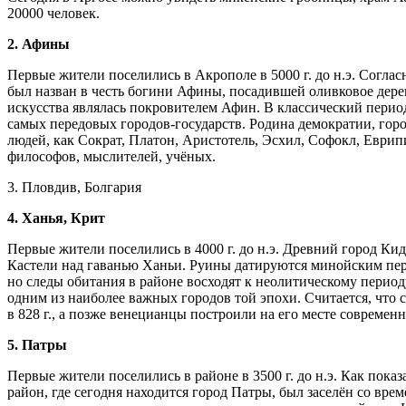
20000 человек.
2. Афины
Первые жители поселились в Акрополе в 5000 г. до н.э. Согла
был назван в честь богини Афины, посадившей оливковое дере
искусства являлась покровителем Афин. В классический пери
самых передовых городов-государств. Родина демократии, гор
людей, как Сократ, Платон, Аристотель, Эсхил, Софокл, Еври
философов, мыслителей, учёных.
3. Пловдив, Болгария
4. Ханья, Крит
Первые жители поселились в 4000 г. до н.э. Древний город Ки
Кастели над гаванью Ханьи. Руины датируются минойским период
но следы обитания в районе восходят к неолитическому период
одним из наиболее важных городов той эпохи. Считается, чт
в 828 г., а позже венецианцы построили на его месте совреме
5. Патры
Первые жители поселились в районе в 3500 г. до н.э. Как показ
район, где сегодня находится город Патры, был заселён со вре