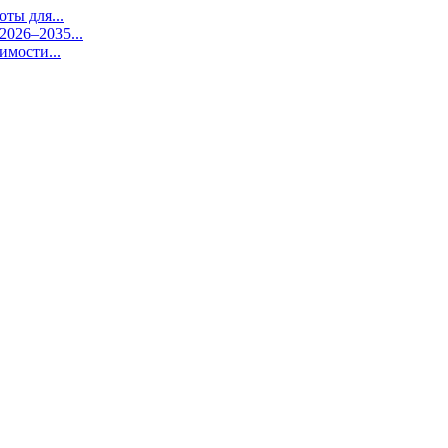
ты для...
026–2035...
имости...