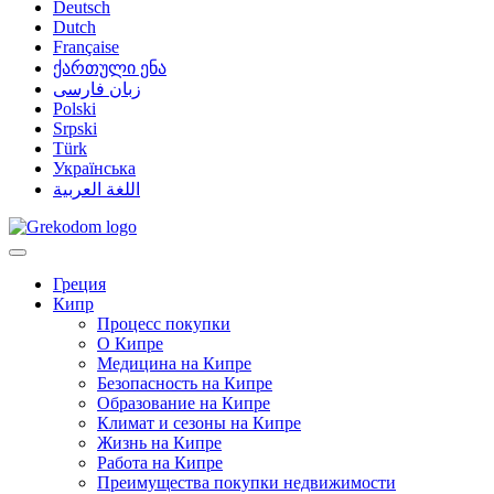
Deutsch
Dutch
Française
ქართული ენა
زبان فارسی
Polski
Srpski
Türk
Українська
اللغة العربية
Греция
Кипр
Процесс покупки
О Кипре
Медицина на Кипре
Безопасность на Кипре
Образование на Кипре
Климат и сезоны на Кипре
Жизнь на Кипре
Работа на Кипре
Преимущества покупки недвижимости