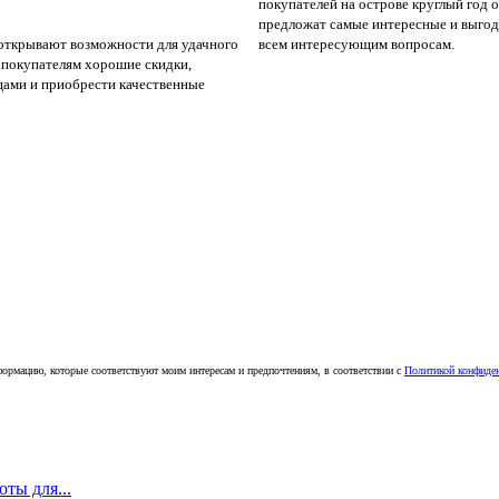
покупателей на острове круглый год 
предложат самые интересные и выгод
 открывают возможности для удачного
всем интересующим вопросам.
 покупателям хорошие скидки,
ами и приобрести качественные
ормацию, которые соответствуют моим интересам и предпочтениям, в соответствии с
Политикой конфиде
ты для...