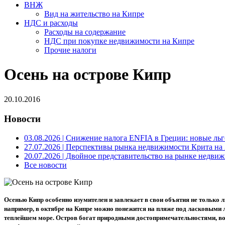
ВНЖ
Вид на жительство на Кипре
НДС и расходы
Расходы на содержание
НДС при покупке недвижимости на Кипре
Прочие налоги
Осень на острове Кипр
20.10.2016
Новости
03.08.2026
| Снижение налога ENFIA в Греции: новые льго
27.07.2026
| Перспективы рынка недвижимости Крита на 2
20.07.2026
| Двойное представительство на рынке недвиж
Все новости
Осенью Кипр особенно изумителен и завлекает в свои объятия не только 
например, в октябре на Кипре можно понежится на пляже под ласковыми 
теплейшем море. Остров богат природными достопримечательностями, во