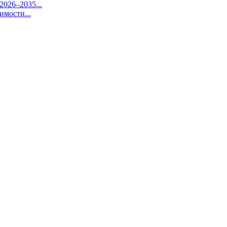
026–2035...
имости...