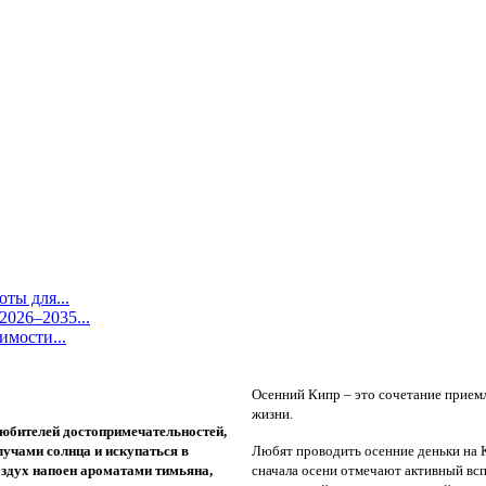
ты для...
026–2035...
имости...
Осенний Кипр – это сочетание прием
жизни.
любителей достопримечательностей,
лучами солнца и искупаться в
Любят проводить осенние деньки на 
здух напоен ароматами тимьяна,
сначала осени отмечают активный всп