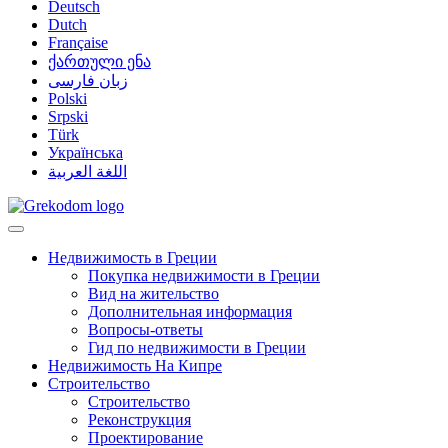
Deutsch
Dutch
Française
ქართული ენა
زبان فارسی
Polski
Srpski
Türk
Українська
اللغة العربية
Недвижимость в Греции
Покупка недвижимости в Греции
Вид на жительство
Дополнительная информация
Вопросы-ответы
Гид по недвижимости в Греции
Недвижимость На Кипре
Строительство
Строительство
Реконструкция
Проектирование